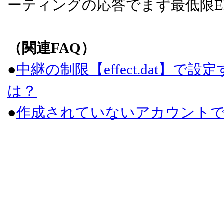
ーティングの応答でまず最低限E
（関連FAQ）
●
中継の制限【effect.dat】で設定する
は？
●
作成されていないアカウント