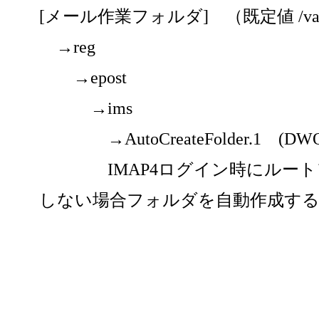
[メール作業フォルダ] （既定値 /var/sp
→reg
→epost
→ims
→AutoCreateFolder.1 (DWOR
IMAP4ログイン時にルートフ
しない場合フォルダを自動作成す