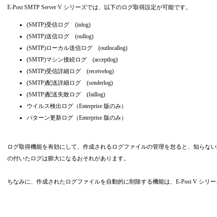
E-Post SMTP Server V シリーズでは、以下のログ取得設定が可能です。
(SMTP)受信ログ (inlog)
(SMTP)送信ログ (oullog)
(SMTP)ローカル送信ログ (outlocallog)
(SMTP)マシン接続ログ (acceptlog)
(SMTP)受信詳細ログ (receivelog)
(SMTP)配送詳細ログ (senderlog)
(SMTP)配送失敗ログ (faillog)
ウイルス検出ログ（Enterprise 版のみ）
パターン更新ログ（Enterprise 版のみ）
ログ取得機能を有効にして、作成されるログファイルの管理を怠ると、知らない
の付いたログは膨大になるおそれがあります。
ちなみに、作成されたログファイルを自動的に削除する機能は、E-Post V シ