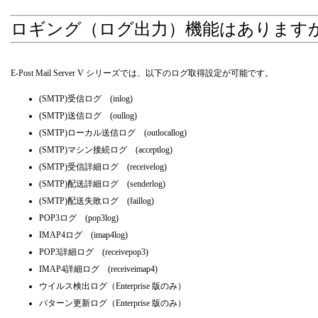
ロギング（ログ出力）機能はあります
E-Post Mail Server V シリーズでは、以下のログ取得設定が可能です。
(SMTP)受信ログ (inlog)
(SMTP)送信ログ (oullog)
(SMTP)ローカル送信ログ (outlocallog)
(SMTP)マシン接続ログ (acceptlog)
(SMTP)受信詳細ログ (receivelog)
(SMTP)配送詳細ログ (senderlog)
(SMTP)配送失敗ログ (faillog)
POP3ログ (pop3log)
IMAP4ログ (imap4log)
POP3詳細ログ (receivepop3)
IMAP4詳細ログ (receiveimap4)
ウイルス検出ログ（Enterprise 版のみ）
パターン更新ログ（Enterprise 版のみ）