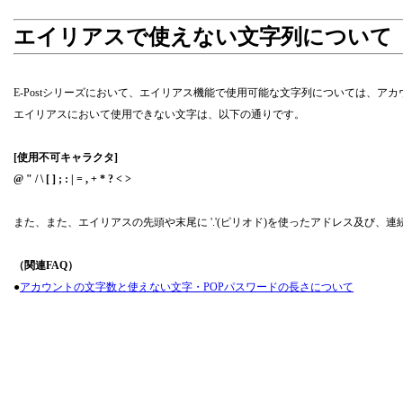
エイリアスで使えない文字列について
E-Postシリーズにおいて、エイリアス機能で使用可能な文字列については、ア
エイリアスにおいて使用できない文字は、以下の通りです。
[使用不可キャラクタ]
@ " / \ [ ] ; : | = , + * ? < >
また、また、エイリアスの先頭や末尾に '.'(ピリオド)を使ったアドレス及び、連
（関連FAQ）
●
アカウントの文字数と使えない文字・POPパスワードの長さについて