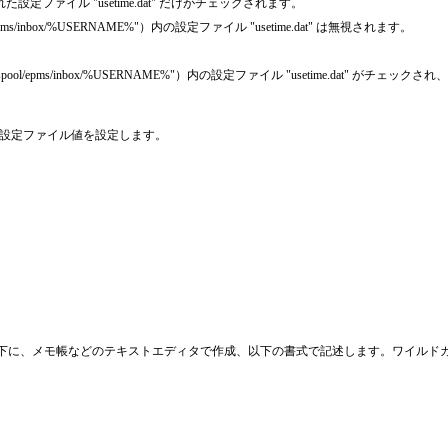
れた設定ファイル "usetime.dat" だけがチェックされます。
inbox/%USERNAME%"）内の設定ファイル "usetime.dat" は無視されます。
ms/inbox/%USERNAME%"）内の設定ファイル "usetime.dat" がチェックされ
設定ファイル値を設定します。
ルフォルダ下に、メモ帳などのテキストエディタで作成、以下の書式で記述します。ワイルドカ