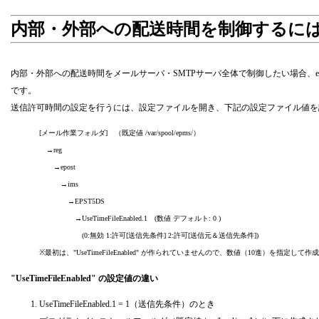
内部・外部への配送時間を制御するに
内部・外部への配送時間をメールサーバ・SMTPサーバ全体で制御したい場合、
です。
送信許可時間の設定を行うには、設定ファイルを開き、下記の設定ファイル値を
[メール作業フォルダ] （既定値 /var/spool/epms/）
→reg
→epost
→ims
→EPST5DS
→UseTimeFileEnabled.1 (数値 デフォルト: 0 )
(0:無効 1:許可[送信先条件] 2:許可[送信元＆送信先条件])
※最初は、"UseTimeFileEnabled" が作られていませんので、数値（10進）を指
"UseTimeFileEnabled" の設定値の違い
UseTimeFileEnabled.1 = 1（送信先条件）のとき