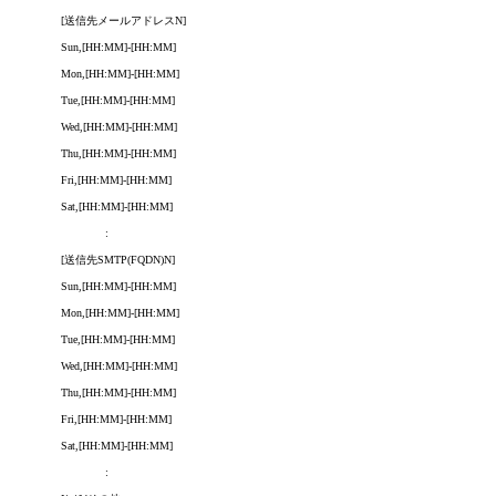
[送信先メールアドレスN]
Sun,[HH:MM]-[HH:MM]
Mon,[HH:MM]-[HH:MM]
Tue,[HH:MM]-[HH:MM]
Wed,[HH:MM]-[HH:MM]
Thu,[HH:MM]-[HH:MM]
Fri,[HH:MM]-[HH:MM]
Sat,[HH:MM]-[HH:MM]
:
[送信先SMTP(FQDN)N]
Sun,[HH:MM]-[HH:MM]
Mon,[HH:MM]-[HH:MM]
Tue,[HH:MM]-[HH:MM]
Wed,[HH:MM]-[HH:MM]
Thu,[HH:MM]-[HH:MM]
Fri,[HH:MM]-[HH:MM]
Sat,[HH:MM]-[HH:MM]
: