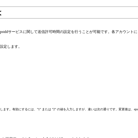
は
epstddサービスに関して送信許可時間の設定を行うことが可能です。各アカウン
設定します。
定して作成します。有効にするには、"1" または "2" の値を入力しますが、違いは次の通りです。変更後は、e