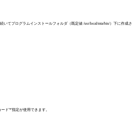
、続いてプログラムインストールフォルダ（既定値 /usr/local/mta/bin/）下に作成さ
ード'*'指定が使用できます。