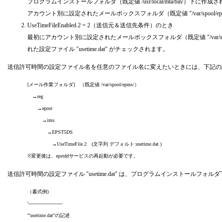
プログラムインストールフォルダ（既定値 /usr/local/mta/bin/）下に作成さ
アカウント別に設定されたメールボックスフォルダ（既定値 "/var/spool/epms/
UseTimeFileEnabled.2 = 2（送信元＆送信先条件）のとき
最初にアカウント別に設定されたメールボックスフォルダ（既定値 "/var/spool/ep
れた設定ファイル "usetime.dat" がチェックされます。
送信許可時間の設定ファイル名を任意のファイル名に変えたいときには、下記の
[メール作業フォルダ] （既定値 /var/spool/epms/）
→reg
→epost
→ims
→EPST5DS
→UseTimeFile.2 (文字列 デフォルト:usetime.dat )
※変更後は、epstddサービスの再起動が必要です。
送信許可時間の設定ファイル "usetime.dat" は、プログラムインストー
（書式例)
'-----------------------
'"usetime.dat"の記述