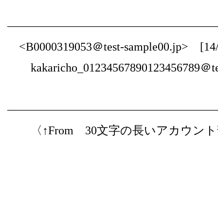
――――――――――――――――――
<B0000319053＠test-sample00.jp> [14/N
kakaricho_01234567890123456789＠test-
――――――――――――――――――
〈↑From 30文字の長