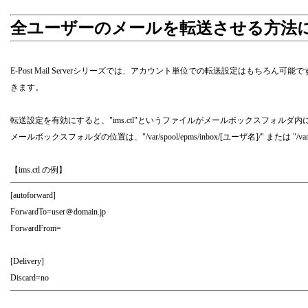
全ユーザーのメールを転送させる方法
E-Post Mail Serverシリーズでは、アカウント単位での転送設定は
きます。
転送設定を有効にすると、"ims.ctl"というファイルがメールボックスフ
メールボックスフォルダの位置は、"/var/spool/epms/inbox/[ユーザ名]/" または "/var/
【ims.ctl の例】
[autoforward]
ForwardTo=user＠domain.jp
ForwardFrom=
[Delivery]
Discard=no