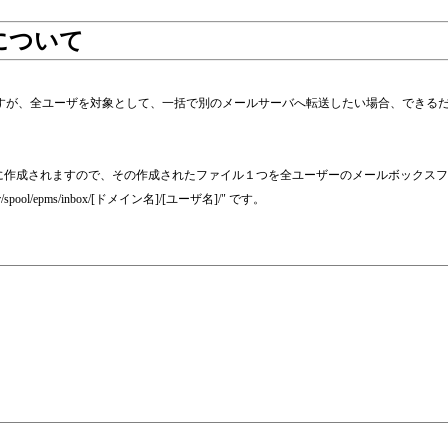
について
もちろん可能ですが、全ユーザを対象として、一括で別のメールサーバへ転送したい場合、
ォルダ内に作成されますので、その作成されたファイル１つを全ユーザーのメールボック
spool/epms/inbox/[ドメイン名]/[ユーザ名]/" です。