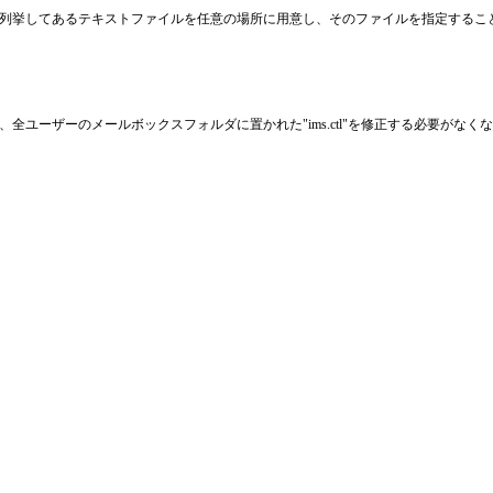
列挙してあるテキストファイルを任意の場所に用意し、そのファイルを指定するこ
ユーザーのメールボックスフォルダに置かれた"ims.ctl"を修正する必要がなく