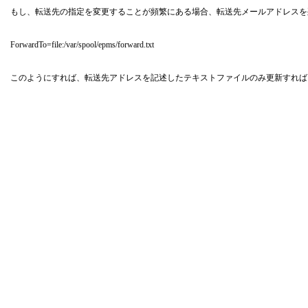
もし、転送先の指定を変更することが頻繁にある場合、転送先メールアドレスを
ForwardTo=file:/var/spool/epms/forward.txt
このようにすれば、転送先アドレスを記述したテキストファイルのみ更新すれば、全