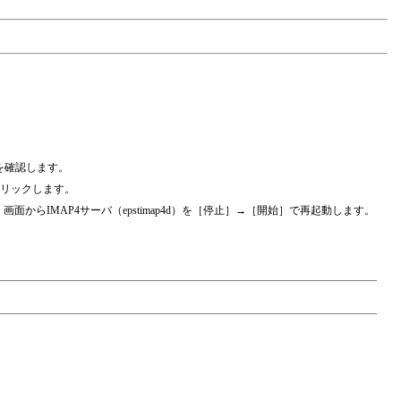
を確認します。
クリックします。
らIMAP4サーバ（epstimap4d）を［停止］→［開始］で再起動します。