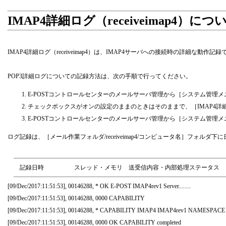
IMAP4詳細ログ（receiveimap4）につ
IMAP4詳細ログ（receiveimap4）は、IMAP4サーバへの接続時の詳細な動作記録
POP3詳細ログについての記録方法は、次の手順で行ってください。
E-POSTコントロールセンターのメールサーバ管理から［システム管理
チェックボックスがオンの設定のままのときはそのままで、［IMAP4
E-POSTコントロールセンターのメールサーバ管理から［システム管理メ
ログ記録は、［メール作業フォルダ/receiveimap4/コンピュータ名］フォルダ
記録日時 スレッド・メモリ 送受信内容・内部処理ステータス
[09/Dec/2017:11:51:53], 00146288, * OK E-POST IMAP4rev1 Server........
[09/Dec/2017:11:51:53], 00146288, 0000 CAPABILITY
[09/Dec/2017:11:51:53], 00146288, * CAPABILITY IMAP4 IMAP4rev1 NAME
[09/Dec/2017:11:51:53], 00146288, 0000 OK CAPABILITY completed