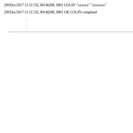
[09/Dec/2017:11:51:53], 00146288, 0001 LOGIN "xxxxxx" "xxxxxxx"
[09/Dec/2017:11:51:53], 00146288, 0001 OK LOGIN completed
:
: